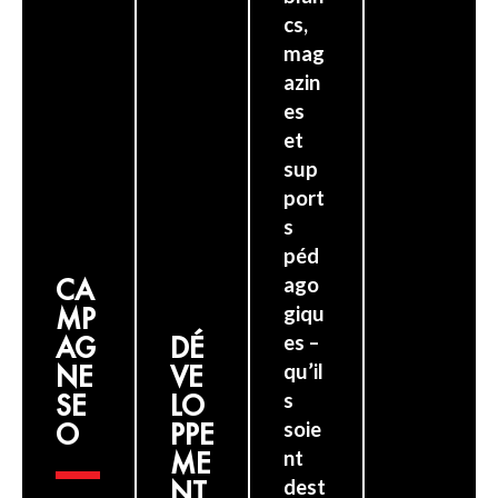
cs,
mag
azin
es
et
sup
port
s
péd
CA
ago
MP
giqu
AG
DÉ
es –
NE
VE
qu’il
SE
LO
s
O
PPE
soie
ME
nt
NT
dest