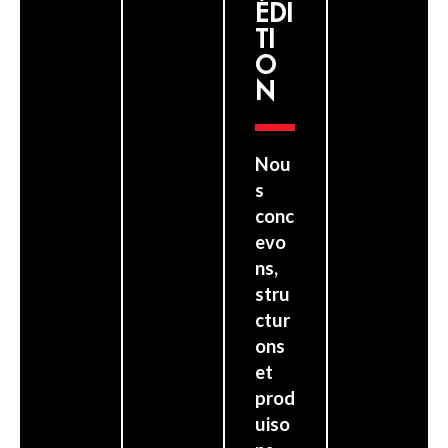
ÉDI
TI
O
N
Nou
s
conc
evo
ns,
stru
ctur
ons
et
prod
uiso