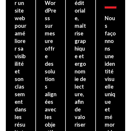
r un
Wor
édit
site
dPre
orial
web
ss
e,
Nou
pour
sur
maît
s
amé
mes
rise
faço
liore
ure
grap
nno
r sa
offr
hiqu
ns
visib
e
e et
une
ilité
des
ergo
iden
et
solu
nom
tité
son
tion
ie de
visu
clas
s
lect
elle
sem
align
ure,
uniq
ent
ées
afin
ue
dans
avec
de
et
les
les
valo
mé
résu
obje
riser
mor