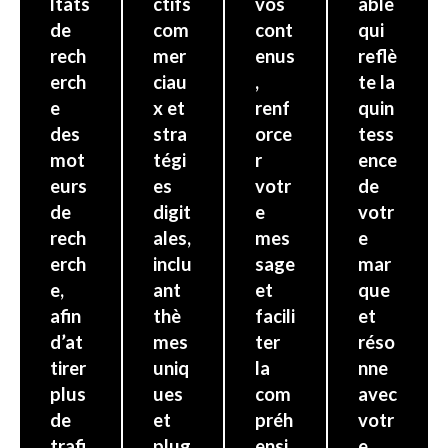
ltats
ctifs
vos
able
de
com
cont
qui
rech
mer
enus
reflè
erch
ciau
,
te la
e
x et
renf
quin
des
stra
orce
tess
mot
tégi
r
ence
eurs
es
votr
de
de
digit
e
votr
rech
ales,
mes
e
erch
inclu
sage
mar
e,
ant
et
que
afin
thè
facili
et
d’at
mes
ter
réso
tirer
uniq
la
nne
plus
ues
com
avec
de
et
préh
votr
trafi
plug
ensi
e