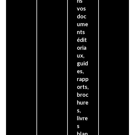
ns
vos
doc
ume
nts
édit
oria
ux,
guid
es,
rapp
orts,
broc
hure
s,
livre
s
blan