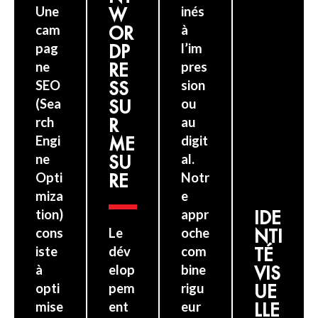
Une
W
inés
cam
OR
à
pag
DP
l’im
ne
RE
pres
SEO
SS
sion
(Sea
SU
ou
rch
R
au
Engi
ME
digit
ne
SU
al.
Opti
RE
Notr
miza
e
tion)
appr
IDE
cons
Le
oche
NTI
iste
dév
com
TÉ
à
elop
bine
VIS
opti
pem
rigu
UE
mise
ent
eur
LLE